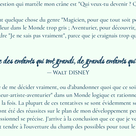
uestion qui martèle mon crâne est "Qui veux-tu devenir ? Qu
nt quelque chose du genre "Magicien, pour que tout soit pos
ouleur dans le Monde trop gris ; Aventurier, pour découvri
e "Je ne sais pas vraiment", parce que je craignais trop qu'o
 des enfants qui ont grandi, de grands enfants qui
— Walt DISNEY
le de me décider vraiment, ou d'abandonner quoi que ce soit
seur-artiste-aventurier" dans un Monde logique et rationnel
à la fois. La plupart de ces tentatives se sont évidemment s
ont été des réussites sur le plan de mon développement per
onnel se précise. J'arrive à la conclusion que ce que je ve
 tendre à l'ouverture du champ des possibles pour tout le 