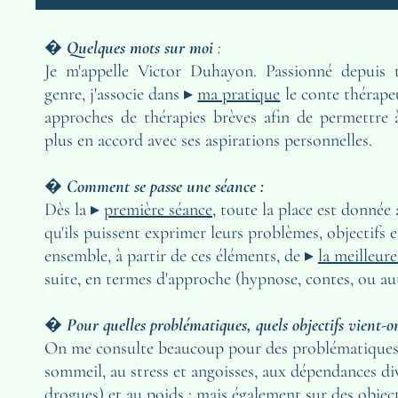
�
Quelques mots sur moi
 :
Je m'appelle Victor Duhayon. Passionné depuis t
genre, j'associe dans ▸ 
ma pratique
 le conte thérape
approches de thérapies brèves afin de permettre 
plus en accord avec ses aspirations personnelles. 
� 
Comment se passe une séance :
Dès la ▸ 
première séance
, toute la place est donnée a
qu'ils puissent exprimer leurs problèmes, objectifs
ensemble, à partir de ces éléments, de ▸ 
la meilleur
suite, en termes d'approche (hypnose, contes, ou aut
� 
Pour quelles problématiques, quels objectifs vient-o
On me consulte beaucoup pour des problématiques l
sommeil, au stress et angoisses, aux dépendances dive
drogues) et au poids ; mais également sur des object