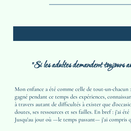
"Si les adultes demandent toujours aux 
Mon enfance a été comme celle de tout-un-chacun : j'
gagné pendant ce temps des expériences, connaissan
à travers autant de difficultés à exister que d'occas
doutes, ses ressources et ses failles. En bref : j'ai été
Jusqu'au jour où —le temps passant— j'ai compris q