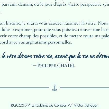
'y parvenir demain, ou le jour d'après. Cette perspective sy
.
r mon histoire, je saurai vous écouter raconter la vôtre. No
'adulte- s'exprimer, pour que vous puissiez trouver une har
vrir votre champ des possibles, et de mettre toute ma pale
cord avec vos aspirations personnelles.
le rêve dévore votre vie, avant que la vie ne dévor
— Philippe CHATEL 
©2025 // Le Cabinet du Conteur // Victor Duhayon