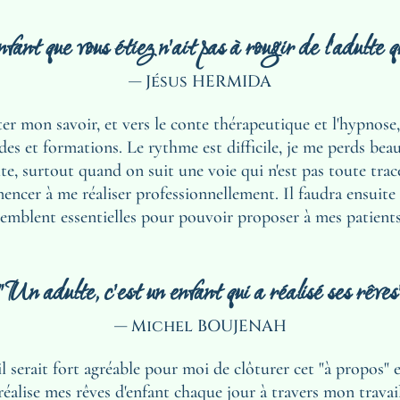
fant que vous étiez n'ait pas à rougir de l'adulte 
— Jésus HERMIDA
ter mon savoir, et vers le conte thérapeutique et l'hypnos
s et formations. Le rythme est difficile, je me perds beauc
ulte, surtout quand on suit une voie qui n'est pas toute trac
ncer à me réaliser professionnellement. Il faudra ensuite 
 semblent essentielles pour pouvoir proposer à mes patient
"Un adulte, c'est un enfant qui a réalisé ses rêves
— Michel BOUJENAH
l serait fort agréable pour moi de clôturer cet "à propos" en
e réalise mes rêves d'enfant chaque jour à travers mon travai