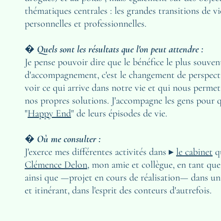
thématiques centrales : les grandes transitions de vie
personnelles et professionnelles.
�
Quels sont les résultats que l'on peut attendre :
Je pense pouvoir dire que le bénéfice le plus souven
d'accompagnement, c'est le changement de perspecti
voir ce qui arrive dans notre vie et qui nous perme
nos propres solutions. J'accompagne les gens pour qu
"
Happy End
" de leurs épisodes de vie.
�
 Où me consulter :
J'exerce mes différentes activités dans ▸ 
le cabinet
Clémence Delon
, mon amie et collègue, en tant qu
ainsi que —projet en cours de réalisation— dans u
et itinérant, dans l'esprit des conteurs d'autrefois.