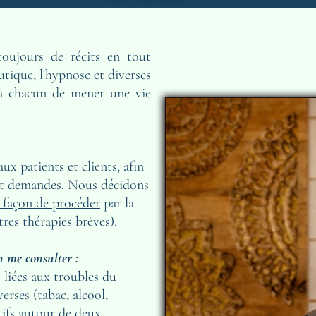
oujours de récits en tout 
utique, l'hypnose et diverses 
à chacun de mener une vie 
ux patients et clients, afin 
 et demandes. Nous décidons 
e façon de procéder
 par la 
res thérapies brèves).
n me consulter :
iées aux troubles du 
rses (tabac, alcool, 
ifs autour de deux 