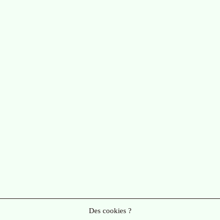
Des cookies ?